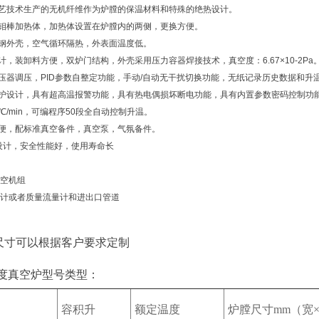
工艺技术生产的无机纤维作为炉膛的保温材料和特殊的绝热设计。
硅钼棒加热体，加热体设置在炉膛内的两侧，更换方便。
锈钢外壳，空气循环隔热，外表面温度低。
计，装卸料方便，双炉门结构，外壳采用压力容器焊接技术，真空度：6.67×10-2Pa
压器调压，PID参数自整定功能，手动/自动无干扰切换功能，无纸记录历史数据和
保护设计，具有超高温报警功能，具有热电偶损坏断电功能，具有内置参数密码控制功
5℃/min，可编程序50段全自动控制升温。
方便，配标准真空备件，真空泵，气氛备件。
设计，安全性能好，使用寿命长
真空机组
量计或者质量流量计和进出口管道
尺寸可以根据客户要求定制
700度真空炉型号类型：
容积升
额定温度
炉膛尺寸mm（宽×