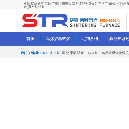
实验室箱式气氛炉厂家洛阳赛特瑞SAITERUI专注于人工箱式电阻炉,箱
炉,真空烧结炉
首页
马弗炉箱式炉
定制系列
真空炉系
流化床砂浴炉
热门关键词:
1700℃真空炉
砂浴炉
高温荷重软化温度