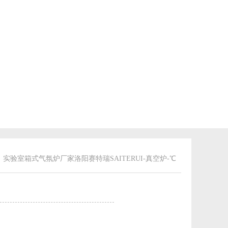
：
实验室箱式气氛炉厂家洛阳赛特瑞SAITERUI
-
真空炉
-℃