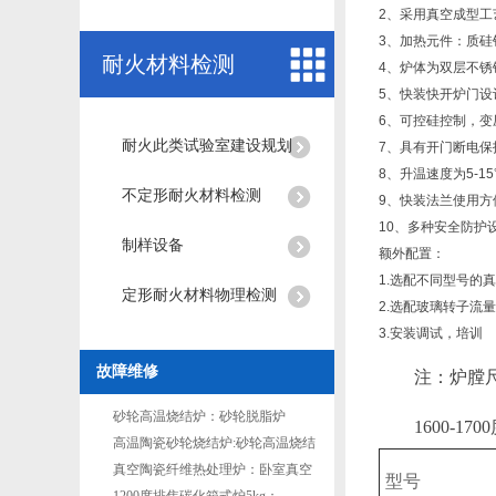
2、采用真空成型
3、加热元件：质
耐火材料检测
4、炉体为双层不
5、快装快开炉门设
6、可控硅控制，变
耐火此类试验室建设规划
7、具有开门断电
8、升温速度为5-1
不定形耐火材料检测
9、快装法兰使用
10、多种安全防护
制样设备
额外配置：
1.选配不同型号的
定形耐火材料物理检测
2.选配玻璃转子流
3.安装调试，培训
故障维修
注：炉膛
砂轮高温烧结炉：砂轮脱脂炉
1600-1
高温陶瓷砂轮烧结炉:砂轮高温烧结
炉
真空陶瓷纤维热处理炉：卧室真空
型号