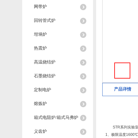
网带炉
回转管式炉
坩埚炉
热震炉
高温烧结炉
石墨烧结炉
产品详情
定制电炉
熔炼炉
箱式电阻炉/箱式马弗炉
STR系列实验
义齿炉
1、极限温度1600℃-