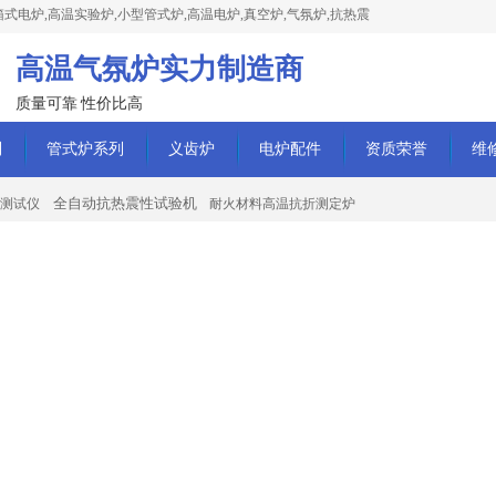
式电炉,高温实验炉,小型管式炉,高温电炉,真空炉,气氛炉,抗热震
高温气氛炉实力制造商
质量可靠 性价比高
列
管式炉系列
义齿炉
电炉配件
资质荣誉
维
全自动抗热震性试验机
测试仪
耐火材料高温抗折测定炉