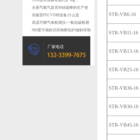
气氛炉
1200度排焦碳化箱式炉5kg：
500*400*300mm
水蒸气氧气是否对硅碳棒的生产使
STR-VB6-16
用有影响？
实验室PECVD研设备;什么是
PECVD?
高温可燃气体检测仪;一氧化碳检测
仪
900度可倾斜式坩埚熔化炉|倾斜坩埚
STR-VB11-16
式熔炼炉
厂家电话
STR-VB13-16
STR-VB25-16
STR-VB36-16
STR-VB30-16
STR-VB45-16