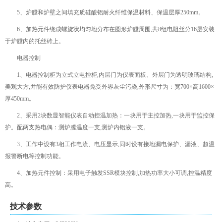
5、炉膛和炉壁之间填充质硅酸铝耐火纤维保温材料、保温层厚250mm。
6、加热元件绕成螺旋状均匀地分布在圆形炉膛周围,共8组电阻丝分16层安装
于炉膛内的托丝砖上。
电器控制
1、电器控制柜为立式立电控柜,内层门为仪表面板、外层门为透明玻璃结构,
美观大方,并能有效防护仪表电器免受外界灰尘污染,外形尺寸为：宽700×高1600×
厚450mm。
2、采用2块数显智能仪表自动控温加热：一块用于主控加热,一块用于监控保
护。配两支热电偶：测炉膛温度一支,测炉内铝液一支。
3、工作中设有3相工作电流、电压显示,同时设有接地漏电保护、漏液、超温
报警断电等控制功能。
4、加热元件控制：采用电子触发SSR模块控制,加热功率大小可调,控温精度
高。
技术参数