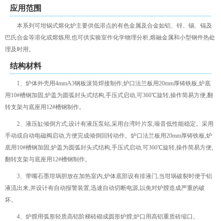
应用范围
本系列可坩锅式熔化炉主要供低溶点的有色金属及合金如铝、锌、锡、镉及
巴氏合金等溶化或熔炼用,也可供实验室作化学物理分析,熔融金属和小型钢件热处
理及时用。
结构材料
1、炉体外壳用4mmA3钢板滚筒焊接制作,炉口法兰板用20mm厚铸铁板,炉底
用10#槽钢加固,炉盖为圆弧封头式结构,手压式启动,可360℃旋转,操作简易方便,翻
转支架与底座用12#槽钢制作。
2、液压缸倾倒方式;设计有液压泵站,采用台湾叶片泵,噪音低性能稳定。采用
手动或自动电磁阀启动,方便完成倾倒回转动作。炉口法兰板用20mm厚铸铁板,炉
底用10#槽钢加固,炉盖为圆弧封头式结构,手压式启动,可360℃旋转,操作简易方便,
翻转支架与底座用12#槽钢制作。
3、带嘴石墨坩埚胆放在加热室内,炉体底部设有排液门,当坩埚破裂时便于铝
液流出来,并设计有自动报警装置,迅速自动切断电源,以免对炉膛造成严重的破
坏。
4、炉膛用弧形轻质高铝阶梯砖砌成圆形炉膛;炉口用高铝重质砖缩口。