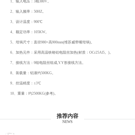
1、输入电压：3相380V。
2、输入频率：50HZ。
3、设计温度：900℃
4、额定功率：105KW。
5、坩埚尺寸：直径980×高900mm(维苏威带嘴坩埚)。
6、加热元件：采用高温铁铬铝电阻丝加热(材质：OCr25Al5。)。
7、接线方法：9组电阻丝组成,Y.Y形接线方法。
8、装载量：铝液约500KG。
9、控温精度：±3℃
10、重量：约2500KG(参考)。
推荐内容
NEWS