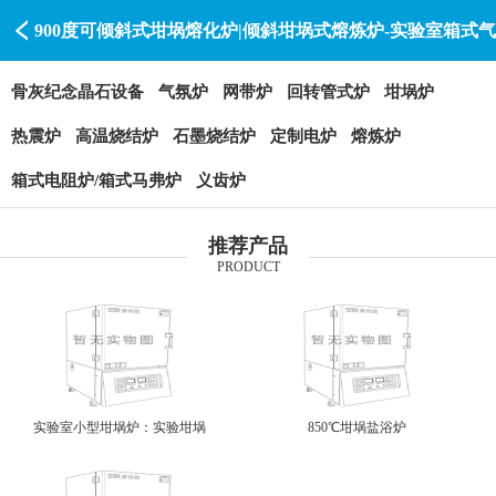
900度可倾斜式坩埚熔化炉|倾斜坩埚式熔炼炉-实验室箱式气
氛炉厂家洛阳赛特瑞SAITERUI
骨灰纪念晶石设备
气氛炉
网带炉
回转管式炉
坩埚炉
热震炉
高温烧结炉
石墨烧结炉
定制电炉
熔炼炉
箱式电阻炉/箱式马弗炉
义齿炉
推荐产品
PRODUCT
实验室小型坩埚炉：实验坩埚
850℃坩埚盐浴炉