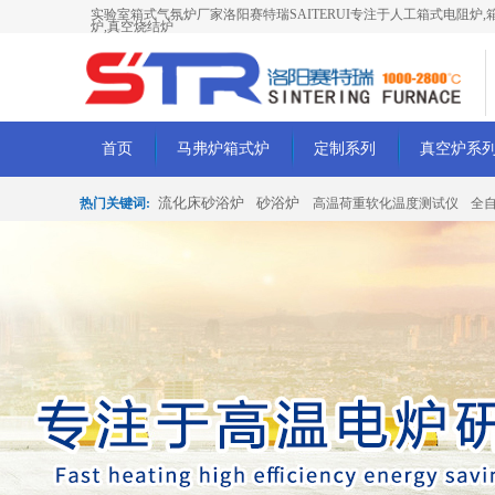
实验室箱式气氛炉厂家洛阳赛特瑞SAITERUI专注于人工箱式电阻炉,箱
炉,真空烧结炉
首页
马弗炉箱式炉
定制系列
真空炉系
流化床砂浴炉
砂浴炉
热门关键词:
高温荷重软化温度测试仪
全
化测定装置
高温导热系数测试仪