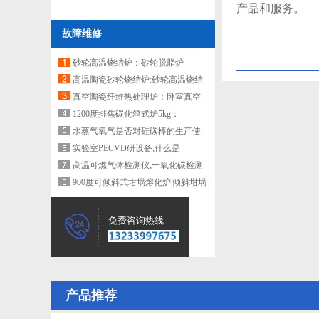
产品和服务。
故障维修
砂轮高温烧结炉：砂轮脱脂炉
高温陶瓷砂轮烧结炉:砂轮高温烧结
炉
真空陶瓷纤维热处理炉：卧室真空
气氛炉
1200度排焦碳化箱式炉5kg：
500*400*300mm
水蒸气氧气是否对硅碳棒的生产使
用有影响？
实验室PECVD研设备;什么是
PECVD?
高温可燃气体检测仪;一氧化碳检测
仪
900度可倾斜式坩埚熔化炉|倾斜坩埚
式熔炼炉
免费咨询热线
产品推荐