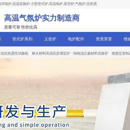
式电炉,高温实验炉,小型管式炉,高温电炉,真空炉,气氛炉,抗热震
高温气氛炉实力制造商
质量可靠 性价比高
列
管式炉系列
义齿炉
电炉配件
资质荣誉
维
自动抗热震性试验机
耐火材料高温抗折测定炉
钠电池正极材料实验炉
致密定形制