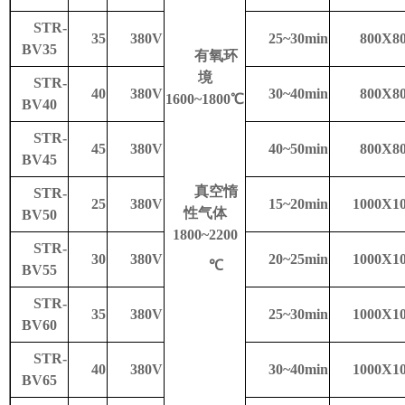
STR-
35
380V
25~30min
800X8
BV35
有氧环
境
STR-
40
380V
30~40min
800X8
1600~1800℃
BV40
STR-
45
380V
40~50min
800X8
BV45
真空惰
STR-
25
380V
15~20min
1000X1
性气体
BV50
1800~2200
STR-
30
380V
20~25min
1000X1
℃
BV55
STR-
35
380V
25~30min
1000X1
BV60
STR-
40
380V
30~40min
1000X1
BV65