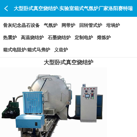
大型卧式真空烧结炉-实验室箱式气氛炉厂家洛阳赛特瑞
SAITERUI
骨灰纪念晶石设备
气氛炉
网带炉
回转管式炉
坩埚炉
热震炉
高温烧结炉
石墨烧结炉
定制电炉
熔炼炉
箱式电阻炉/箱式马弗炉
义齿炉
大型卧式真空烧结炉