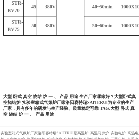
STR-
45
380V
40~50min
1000X1
BV70
STR-
50
380V
50~60min
1000X1
BV75
大型
卧式
真空
烧结
炉
一
、
产品
用途
生产厂家哪家好？大型卧式真
空烧结炉-实验室箱式气氛炉厂家洛阳赛特瑞SAITERUI为专业的生产
厂家，具有多年的研发与生产经验、质量稳定可靠 TAG:
大型
卧式
真
空
烧结
炉
一
、
产品
用途
实验室箱式气氛炉厂家洛阳赛特瑞SAITERUI是高温炉_高温马弗炉_实验电炉_高温电