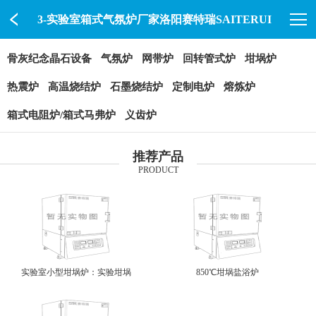
3-实验室箱式气氛炉厂家洛阳赛特瑞SAITERUI
骨灰纪念晶石设备
气氛炉
网带炉
回转管式炉
坩埚炉
热震炉
高温烧结炉
石墨烧结炉
定制电炉
熔炼炉
箱式电阻炉/箱式马弗炉
义齿炉
推荐产品
PRODUCT
实验室小型坩埚炉：实验坩埚
850℃坩埚盐浴炉